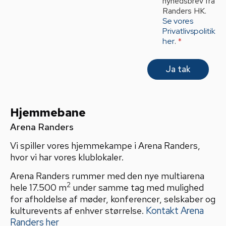
nyhedsbrev fra
A
Randers HK.
g
Se vores
r
Privatlivspolitik
e
her
.
*
e
m
e
Ja tak
n
t
*
Hjemmebane
Arena Randers
Vi spiller vores hjemmekampe i Arena Randers,
hvor vi har vores klublokaler.
Arena Randers rummer med den nye multiarena
2
hele 17.500 m
under samme tag med mulighed
for afholdelse af møder, konferencer, selskaber og
kulturevents af enhver størrelse.
Kontakt Arena
Randers her