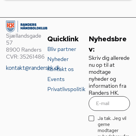
Sjællandsgade
Quicklink
Nyhedsbre
57
v:
Bliv partner
8900 Randers
CVR: 35261486
Skriv dig allerede
Nyheder
nu op til at
kontakt@randershk.dk
Kontakt os
modtage
nyheder og
Events
information fra
Privatlivspolitik
Randers HK.
E
m
a
i
G
Ja tak. Jeg vil
l
D
gerne
*
P
modtager
R