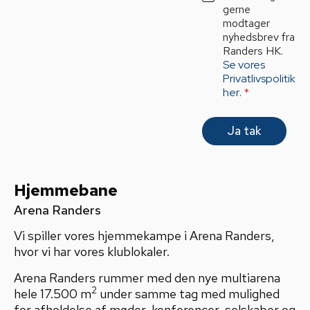
l
D
gerne
*
P
modtager
R
nyhedsbrev fra
A
Randers HK.
g
Se vores
r
Privatlivspolitik
e
her
.
*
e
m
e
Ja tak
n
t
*
Hjemmebane
Arena Randers
Vi spiller vores hjemmekampe i Arena Randers,
hvor vi har vores klublokaler.
Arena Randers rummer med den nye multiarena
2
hele 17.500 m
under samme tag med mulighed
for afholdelse af møder, konferencer, selskaber og