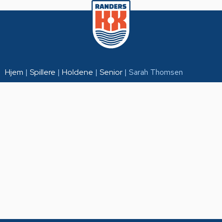
Hjem
|
Spillere
|
Holdene
|
Senior
|
Sarah Thomsen