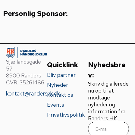
Personlig Sponsor:
Sjællandsgade
Quicklink
Nyhedsbre
57
v:
Bliv partner
8900 Randers
CVR: 35261486
Skriv dig allerede
Nyheder
nu op til at
kontakt@randershk.dk
Kontakt os
modtage
nyheder og
Events
information fra
Privatlivspolitik
Randers HK.
E
m