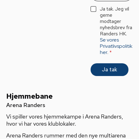
a
i
G
Ja tak. Jeg vil
l
D
gerne
*
P
modtager
R
nyhedsbrev fra
A
Randers HK.
g
Se vores
r
Privatlivspolitik
e
her
.
*
e
m
e
Ja tak
n
t
*
Hjemmebane
Arena Randers
Vi spiller vores hjemmekampe i Arena Randers,
hvor vi har vores klublokaler.
Arena Randers rummer med den nye multiarena