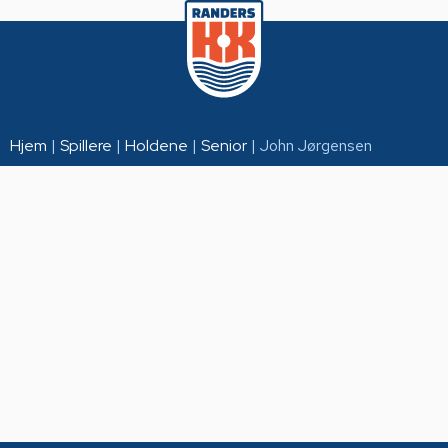
Hjem
|
Spillere
|
Holdene
|
Senior
|
John Jørgensen