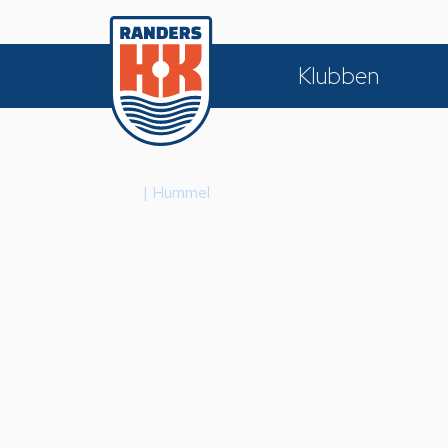
Klubben
Hjem
|
Hummel