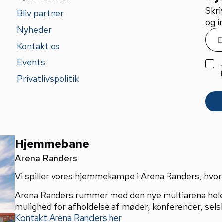
Skri
Bliv partner
og i
Nyheder
E
m
Kontakt os
a
i
Events
G
l
D
Privatlivspolitik
*
P
R
A
g
r
e
e
Hjemmebane
m
Arena Randers
e
n
Vi spiller vores hjemmekampe i Arena Randers, hvor v
t
*
Arena Randers rummer med den nye multiarena hel
mulighed for afholdelse af møder, konferencer, sels
Kontakt Arena Randers her