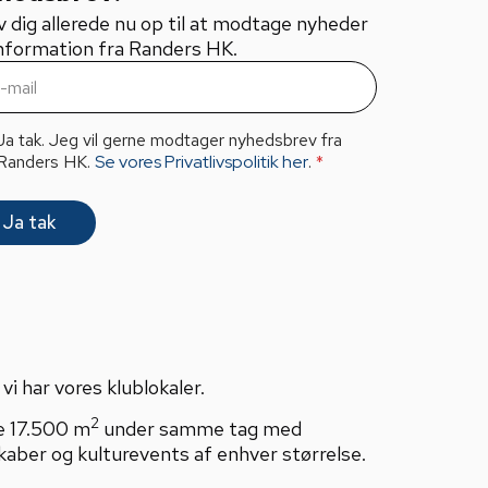
v dig allerede nu op til at modtage nyheder
nformation fra Randers HK.
Ja tak. Jeg vil gerne modtager nyhedsbrev fra
Randers HK.
Se vores Privatlivspolitik her
.
*
Ja tak
i har vores klublokaler.
2
e 17.500 m
under samme tag med
kaber og kulturevents af enhver størrelse.