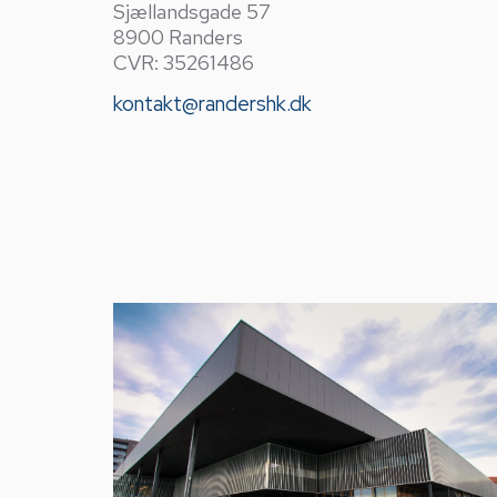
Sjællandsgade 57
8900 Randers
CVR: 35261486
kontakt@randershk.dk