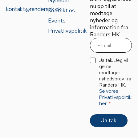
Nyheder
nu op til at
kontakt@randershk.dk
Kontakt os
modtage
nyheder og
Events
information fra
Privatlivspolitik
Randers HK.
E
m
a
i
G
Ja tak. Jeg vil
l
D
gerne
*
P
modtager
R
nyhedsbrev fra
A
Randers HK.
g
Se vores
r
Privatlivspolitik
e
her
.
*
e
m
e
Ja tak
n
t
*