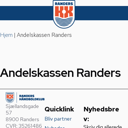
Hjem
|
Andelskassen Randers
Andelskassen Randers
Sjællandsgade
Quicklink
Nyhedsbre
57
v:
Bliv partner
8900 Randers
CVR: 35261486
Skriv dig allerede