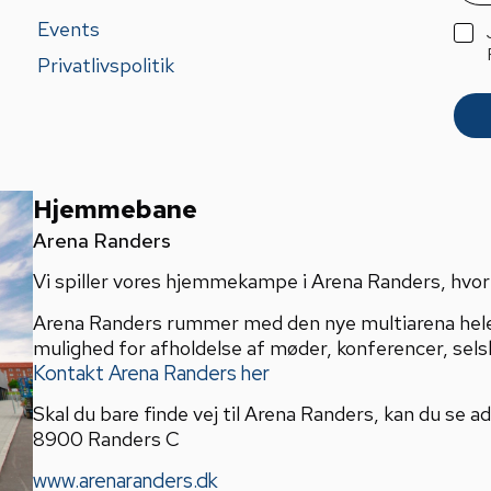
a
i
Events
G
l
D
Privatlivspolitik
*
P
R
A
g
r
e
e
Hjemmebane
m
Arena Randers
e
n
Vi spiller vores hjemmekampe i Arena Randers, hvor v
t
*
Arena Randers rummer med den nye multiarena hel
mulighed for afholdelse af møder, konferencer, sels
Kontakt Arena Randers her
Skal du bare finde vej til Arena Randers, kan du se 
8900 Randers C
www.arenaranders.dk