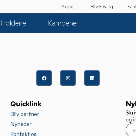
Aktuelt
Bliv Frivillig
Fan
Holdene
Kampene
Quicklink
Ny
Skri
Bliv partner
og i
Nyheder
E
m
Kontakt os