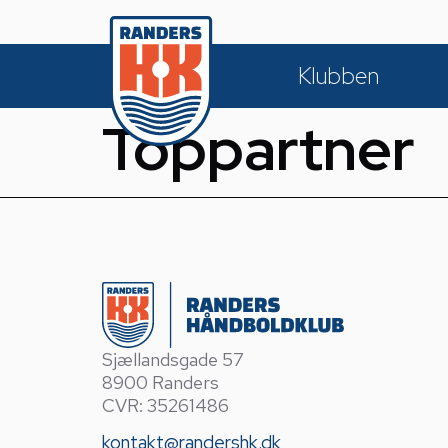
Klubben
Toppartner
Sjællandsgade 57
8900 Randers
CVR: 35261486
kontakt@randershk.dk