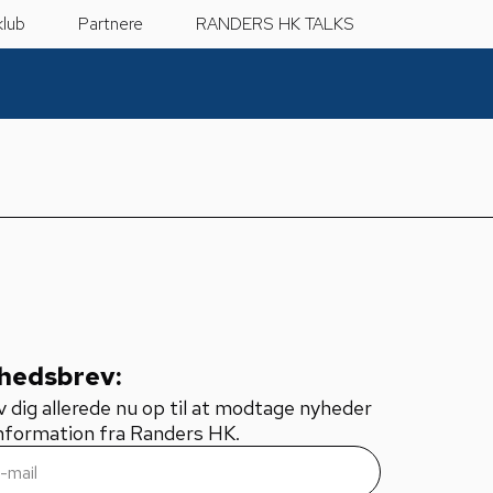
klub
Partnere
RANDERS HK TALKS
hedsbrev:
v dig allerede nu op til at modtage nyheder
nformation fra Randers HK.