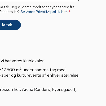
Ja tak. Jeg vil gerne modtager nyhedsbrev fra
Randers HK.
Se vores Privatlivspolitik her
.
*
Ja tak
i har vores klublokaler.
2
e 17.500 m
under samme tag med
kaber og kulturevents af enhver størrelse.
adressen her: Arena Randers, Fyensgade 1,