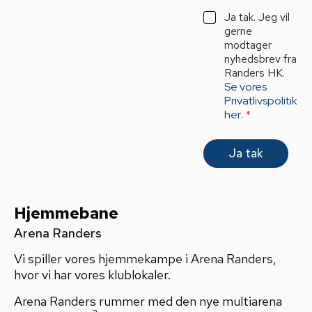
i
G
Ja tak. Jeg vil
l
D
gerne
*
P
modtager
R
nyhedsbrev fra
A
Randers HK.
g
Se vores
r
Privatlivspolitik
e
her
.
*
e
m
e
Ja tak
n
t
*
Hjemmebane
Arena Randers
Vi spiller vores hjemmekampe i Arena Randers,
hvor vi har vores klublokaler.
Arena Randers rummer med den nye multiarena