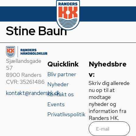
Stine Baun
Sjællandsgade
Quicklink
Nyhedsbre
57
v:
Bliv partner
8900 Randers
CVR: 35261486
Skriv dig allerede
Nyheder
nu op til at
kontakt@randershk.dk
Kontakt os
modtage
nyheder og
Events
information fra
Privatlivspolitik
Randers HK.
E
m
a