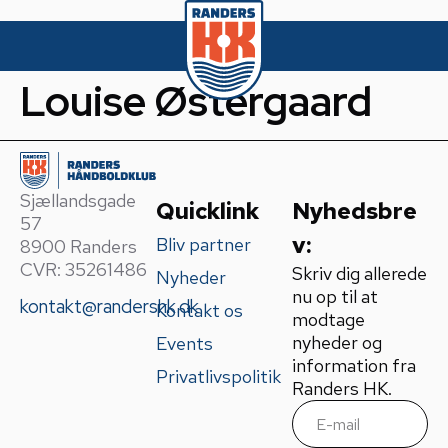
Louise Østergaard
Sjællandsgade
Quicklink
Nyhedsbre
57
v:
Bliv partner
8900 Randers
CVR: 35261486
Skriv dig allerede
Nyheder
nu op til at
kontakt@randershk.dk
Kontakt os
modtage
nyheder og
Events
information fra
Privatlivspolitik
Randers HK.
E
m
a