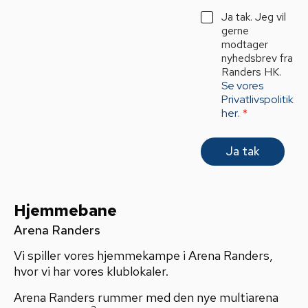
i
G
Ja tak. Jeg vil
l
D
gerne
*
P
modtager
R
nyhedsbrev fra
A
Randers HK.
g
Se vores
r
Privatlivspolitik
e
her
.
*
e
m
e
Ja tak
n
t
*
Hjemmebane
Arena Randers
Vi spiller vores hjemmekampe i Arena Randers,
hvor vi har vores klublokaler.
Arena Randers rummer med den nye multiarena