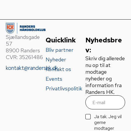
Sjællandsgade
Quicklink
Nyhedsbre
57
v:
Bliv partner
8900 Randers
CVR: 35261486
Skriv dig allerede
Nyheder
nu op til at
kontakt@randershk.dk
Kontakt os
modtage
nyheder og
Events
information fra
Privatlivspolitik
Randers HK.
E
m
a
i
G
Ja tak. Jeg vil
l
D
gerne
*
P
modtager