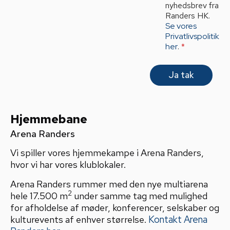
R
nyhedsbrev fra
A
Randers HK.
g
Se vores
r
Privatlivspolitik
e
her
.
*
e
m
e
Ja tak
n
t
*
Hjemmebane
Arena Randers
Vi spiller vores hjemmekampe i Arena Randers,
hvor vi har vores klublokaler.
Arena Randers rummer med den nye multiarena
2
hele 17.500 m
under samme tag med mulighed
for afholdelse af møder, konferencer, selskaber og
kulturevents af enhver størrelse.
Kontakt Arena